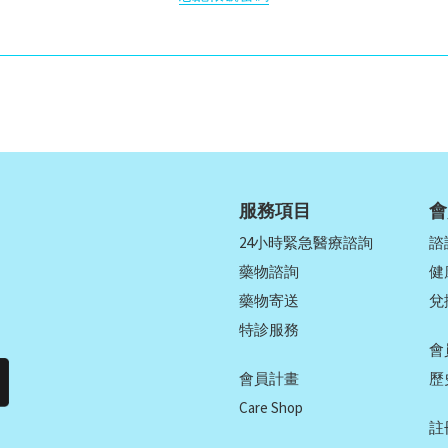
服務項目
會
24小時緊急醫療諮詢
諮
藥物諮詢
健
藥物寄送
兌
特診服務
會
會員計畫
歷
Care Shop
註