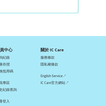
員中心
關於 IC Care
詢紀錄
服務條款
康存摺
隱私權條款
換抵用碼
English Service↗
員專區
IC Care官方網站↗
史紀錄查詢
冊登入