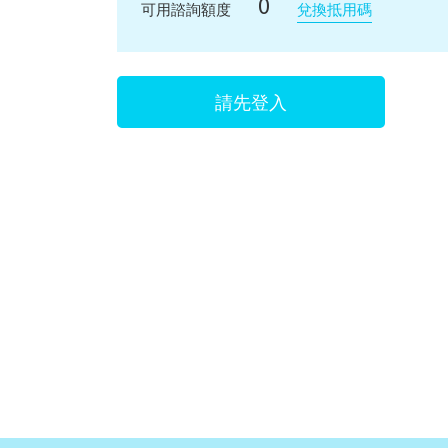
0
兌換抵用碼
可用諮詢額度
請先登入